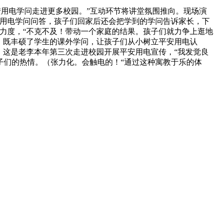
安用电学问走进更多校园。”互动环节将讲堂氛围推向。现场演
安用电学问问答，孩子们回家后还会把学到的学问告诉家长，下
力度，“不克不及！带动一个家庭的结果。孩子们就力争上逛地
，既丰硕了学生的课外学问，让孩子们从小树立平安用电认
。这是老李本年第三次走进校园开展平安用电宣传，“我发觉良
子们的热情。（张力化。会触电的！“通过这种寓教于乐的体