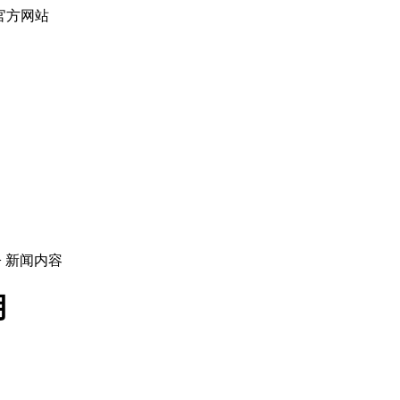
官方网站
> 新闻内容
用