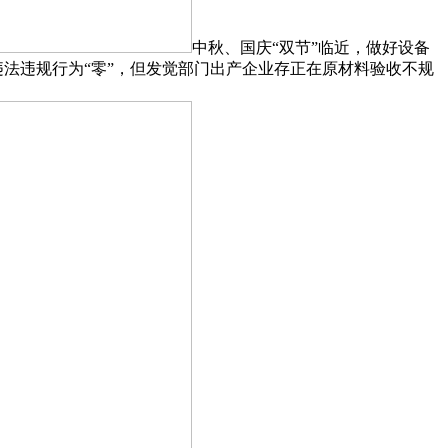
中秋、国庆“双节”临近，做好设备
违法违规行为“零”，但发觉部门出产企业存正在原材料验收不规