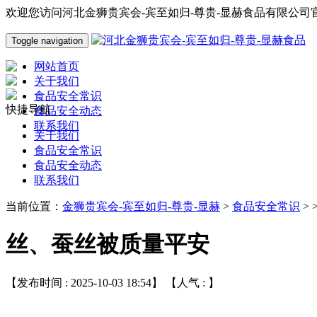
欢迎您访问河北金狮贵宾会-宾至如归-尊贵-显赫食品有限公司
Toggle navigation
网站首页
关于我们
食品安全常识
快捷导航
食品安全动态
联系我们
关于我们
食品安全常识
食品安全动态
联系我们
当前位置：
金狮贵宾会-宾至如归-尊贵-显赫
>
食品安全常识
> 
丝、蚕丝被质量平安
【发布时间 : 2025-10-03 18:54】 【人气 :
】