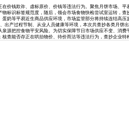
在价钱欺诈、虚标原价、价钱等违法行为。聚焦月饼市场、平易
产物标识标签规范度，随后，领会市场食物快检尝试室运转，查
、蛋奶等平易近生商品供应环境，市场监管部分将持续连结高压
用、出产过程节制、从业人员健康等环境，本次共查抄各类月饼出产
从泉源把控食物平安风险。为切实保障节日市场供应不变、消费
核查能否存正在哄抬物价、待价而沽等违法行为，查抄企业特种