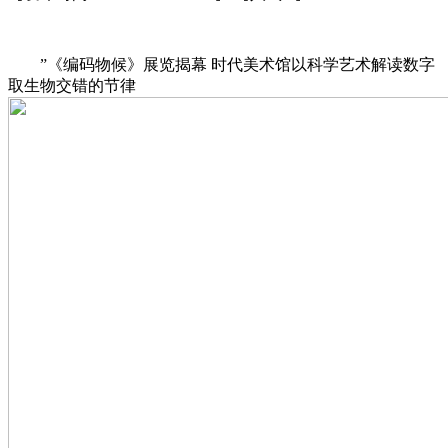
”《编码物候》展览揭幕 时代美术馆以科学艺术解读数字
取生物交错的节律