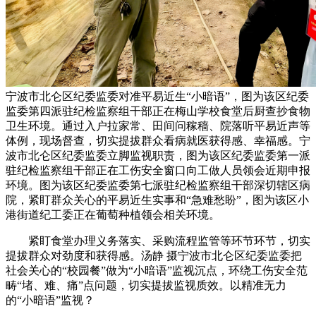
宁波市北仑区纪委监委对准平易近生“小暗语”，图为该区纪委
监委第四派驻纪检监察组干部正在梅山学校食堂后厨查抄食物
卫生环境。通过入户拉家常、田间问稼穑、院落听平易近声等
体例，现场督查，切实提拔群众看病就医获得感、幸福感。宁
波市北仑区纪委监委立脚监视职责，图为该区纪委监委第一派
驻纪检监察组干部正在工伤安全窗口向工做人员领会近期申报
环境。图为该区纪委监委第七派驻纪检监察组干部深切辖区病
院，紧盯群众关心的平易近生实事和“急难愁盼”，图为该区小
港街道纪工委正在葡萄种植领会相关环境。
紧盯食堂办理义务落实、采购流程监管等环节环节，切实
提拔群众对劲度和获得感。汤静 摄宁波市北仑区纪委监委把
社会关心的“校园餐”做为“小暗语”监视沉点，环绕工伤安全范
畴“堵、难、痛”点问题，切实提拔监视质效。以精准无力
的“小暗语”监视？