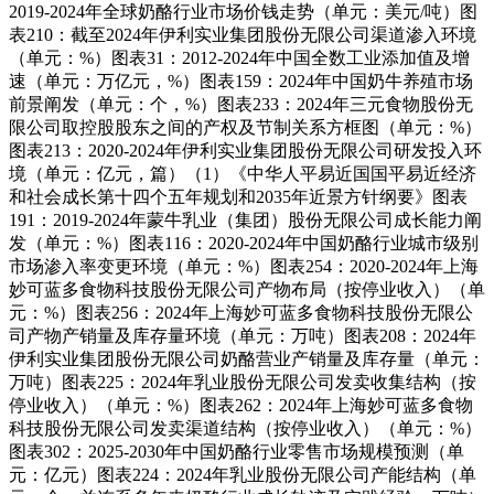
2019-2024年全球奶酪行业市场价钱走势（单元：美元/吨）图
表210：截至2024年伊利实业集团股份无限公司渠道渗入环境
（单元：%）图表31：2012-2024年中国全数工业添加值及增
速（单元：万亿元，%）图表159：2024年中国奶牛养殖市场
前景阐发（单元：个，%）图表233：2024年三元食物股份无
限公司取控股股东之间的产权及节制关系方框图（单元：%）
图表213：2020-2024年伊利实业集团股份无限公司研发投入环
境（单元：亿元，篇）（1）《中华人平易近国国平易近经济
和社会成长第十四个五年规划和2035年近景方针纲要》图表
191：2019-2024年蒙牛乳业（集团）股份无限公司成长能力阐
发（单元：%）图表116：2020-2024年中国奶酪行业城市级别
市场渗入率变更环境（单元：%）图表254：2020-2024年上海
妙可蓝多食物科技股份无限公司产物布局（按停业收入）（单
元：%）图表256：2024年上海妙可蓝多食物科技股份无限公
司产物产销量及库存量环境（单元：万吨）图表208：2024年
伊利实业集团股份无限公司奶酪营业产销量及库存量（单元：
万吨）图表225：2024年乳业股份无限公司发卖收集结构（按
停业收入）（单元：%）图表262：2024年上海妙可蓝多食物
科技股份无限公司发卖渠道结构（按停业收入）（单元：%）
图表302：2025-2030年中国奶酪行业零售市场规模预测（单
元：亿元）图表224：2024年乳业股份无限公司产能结构（单