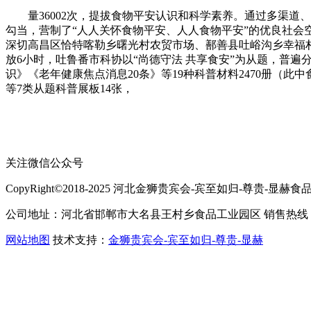
量36002次，提拔食物平安认识和科学素养。通过多渠道、
勾当，营制了“人人关怀食物平安、人人食物平安”的优良社
深切高昌区恰特喀勒乡曙光村农贸市场、鄯善县吐峪沟乡幸福村
放6小时，吐鲁番市科协以“尚德守法 共享食安”为从题，普遍分
识》《老年健康焦点消息20条》等19种科普材料2470册（
等7类从题科普展板14张，
关注微信公众号
CopyRight©2018-2025 河北金狮贵宾会-宾至如归-尊贵-显赫食品有限公司
公司地址：河北省邯郸市大名县王村乡食品工业园区 销售热线：400-
网站地图
技术支持：
金狮贵宾会-宾至如归-尊贵-显赫