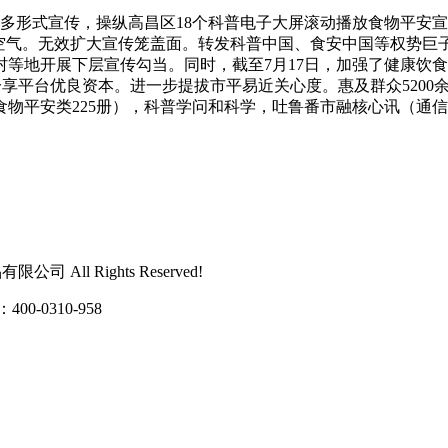
多形式宣传，操纵高昌区18个科普电子大屏滚动播放食物平安
会空气。无效扩大宣传笼盖面。转发科普中国、食安中国等权势巨
等地开展下层宣传勾当。同时，截至7月17日，加强了健康饮食
享平台优良资本。进一步提拔市平易近关心度。惠及群众5200余人
此中食物平安类225册），科普学问和科学，吐鲁番市融核心讯（
 All Rights Reserved!
0310-958