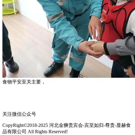
食物平安至关主要，
关注微信公众号
CopyRight©2018-2025 河北金狮贵宾会-宾至如归-尊贵-显赫食
品有限公司 All Rights Reserved!