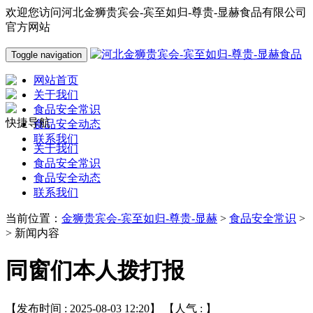
欢迎您访问河北金狮贵宾会-宾至如归-尊贵-显赫食品有限公司
官方网站
Toggle navigation
网站首页
关于我们
食品安全常识
快捷导航
食品安全动态
联系我们
关于我们
食品安全常识
食品安全动态
联系我们
当前位置：
金狮贵宾会-宾至如归-尊贵-显赫
>
食品安全常识
>
> 新闻内容
同窗们本人拨打报
【发布时间 : 2025-08-03 12:20】 【人气 :
】