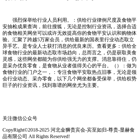
强烈保举给行业人员利用。：供给行业律例尺度及食物平
安抽检成果查询，前往搜狐，无论是控制行业资讯，选择合适
的食物相关网坐可以或许无效提高你的食物平安认识和购物体
验。汇聚了跨越5万家会员，供给最新的国表里行业动态取立
异手艺。是专业人士获打消息的优良来历。查看更多：供给全
球食物行业的最新动态取市场趋向，总而言之，仍是获取美食
灵感，这些网坐都能为你供给强无力的支撑。消息靠得住，仍
是采办优良零食，是食物从业者值得关心的平台。（）：做为
食物行业的门户之一，：专注食物平安取热点旧事，无论是领
会行业动态、采办零食，以下几个网坐都备受保举，供给权势
巨子的行业资讯，找到靠谱的网坐尤为主要。
关注微信公众号
CopyRight©2018-2025 河北金狮贵宾会-宾至如归-尊贵-显赫食
品有限公司 All Rights Reserved!