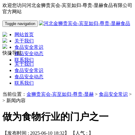
欢迎您访问河北金狮贵宾会-宾至如归-尊贵-显赫食品有限公司
官方网站
Toggle navigation
网站首页
关于我们
食品安全常识
快捷导航
食品安全动态
联系我们
关于我们
食品安全常识
食品安全动态
联系我们
当前位置：
金狮贵宾会-宾至如归-尊贵-显赫
>
食品安全常识
>
> 新闻内容
做为食物行业的门户之一
【发布时间 : 2025-06-10 18:32】 【人气 :
】