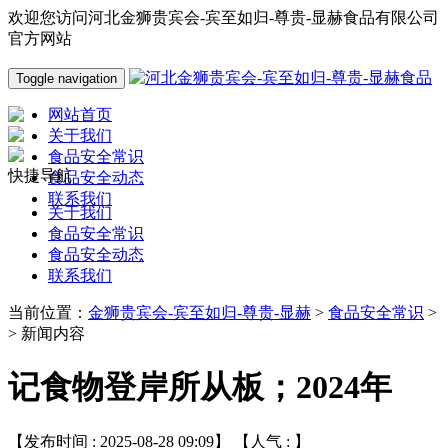
欢迎您访问河北金狮贵宾会-宾至如归-尊贵-显赫食品有限公司
官方网站
Toggle navigation
网站首页
关于我们
食品安全常识
快捷导航
食品安全动态
联系我们
关于我们
食品安全常识
食品安全动态
联系我们
当前位置：
金狮贵宾会-宾至如归-尊贵-显赫
>
食品安全常识
>
> 新闻内容
记食物登岸所从板；2024年
【发布时间 : 2025-08-28 09:09】 【人气 :
】