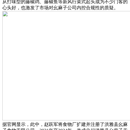
从打味型的藤椒鸡、藤椒鱼等新风行菜式起头成为不少门客的
心头好，也激发了市场对幺麻子公司内控合规性的质疑。
据官网显示，此中，赵跃军将食物厂扩建并注册了洪雅县幺麻