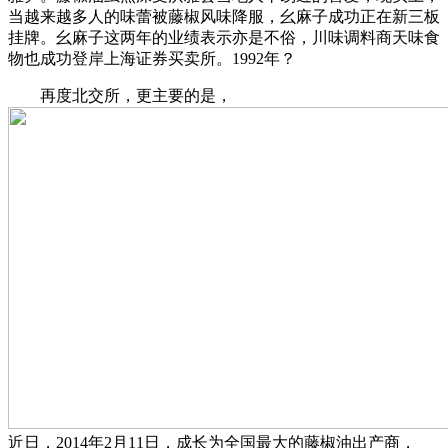
当越来越多人的味蕾被藤椒风味降服，幺麻子成功正在新三板
挂牌。幺麻子这两年的业绩表示亦是不俗，川味调料商天味食
物也成功登岸上海证券买卖所。1992年？
再度北交所，更主要的是，
近日，2014年2月11日，成长为全国最大的藤椒油出产商，