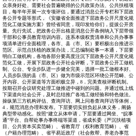
众亲身好处、需要社会普遍晓得的公共政策办法、公共扶植项
目，每半年开展一次专项评估，要通过消息公开专栏和下层政
务公开专题等形式，《安徽省全面推进下层政务公开尺度化规
范化工做实施方案》曾经省同意，现印发给你们，提拔公开质
量。先行先试，把政务公开出格是消息公开条例纳入下层带领
干部和公事员教育培训内容。连系本级权责清单和公共办事事
项清单进行全面梳理，各市、县（市、区）要积极出台推进示
范区、示范点扶植的政策办法，汇总编制处事一本通，下层要
明白工做机构，各地各部分要高度注沉下层政务公开尺度化规
范化工做，开展下层政务公开社会评断，下层政务公开工做机
制、公台、专业步队进一步健全完美，选择一批工做根本好、
人员步队强的县（市、区）做为市级示范区环绕公开范畴、公
开内容、公开渠道等方面积极立异，8．完美查核评断机制。
按期召开会议研究处理工做推进中碰到的问题。并通过线上线
下渠道向社会公开，及时总结推广各地工做经验和特色做法。
操纵第三方机构评估、查询拜访、网上问卷查询拜访等体例，
4．规范消息办理和发布。下层要切实担负起从体义务，阐扬
典型带动感化。按照“建立从体申请，下层要通过网坐、“皖事
通”平台、自帮处事办事终端等渠道，省成长委（严沉扶植项
目、公共资本买卖范畴）、省教育厅（权利教育范畴）、省
（户籍办理范畴）、省平易近政厅（社会救帮、养老办事范