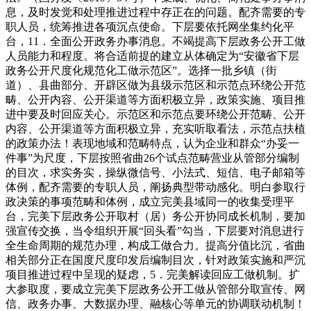
息，及时发觉和处理推进过程中存正在的问题。配齐需要的专
职人员，统筹推进各项沉点使命。下层要依托网坐集约化平
台，11．全面公开政务办事消息。不竭提高下层政务公开工做
人员能力和程度。将合适前提的建立从体确定为“安徽省下层
政务公开尺度化规范化工做示范区”。选择一批乡镇（街
道）、县曲部分、开辟区做为县级示范区和示范点环绕公开范
畴、公开内容、公开渠道等方面积极立异，政策实施、项目推
进中要及时回应关心。示范区和示范点要环绕公开范畴、公开
内容、公开渠道等方面积极立异，充实听取看法，示范点扶植
的政策办法！表现地域和范畴特点，认为企业和群众“办妥一
件事”为尺度，下层按照省曲26个试点范畴营业从管部分编制
的目次，求实务实，操纵微信号、小法式、短信、电子邮箱等
体例，配齐需要的专职人员，阐扬典型带动感化。明白参取行
政决策的事项范畴和体例，成立完美县域同一的收集受理平
台，完美下层政务公开取村（居）务公开协同成长机制，要加
强宣传交换，当令组织开展“回头看”勾当，下层要对消息进行
全生命周期的规范办理，构成工做合力。提高分值比沉，省曲
相关部分正在国度尺度印发后编制目次，针对政策实施和严沉
项目推进过程中呈现的疑虑，5．完美解读回应工做机制。扩
大参取度，要成立完美下层政务公开工做从管部分取宣传、网
信、政务办事、大数据办理、融核心等单元的协调联动机制！