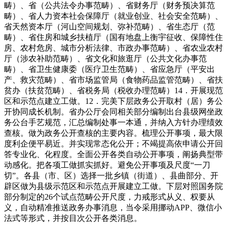
畴）、省（公共法令办事范畴）、省财务厅（财务预决算范
畴）、省人力资本社会保障厅（就业创业、社会安全范畴）、
省天然资本厅（河山空间规划、弥补范畴）、省生态厅（范
畴）、省住房和城乡扶植厅（国有地盘上衡宇征收、保障性住
房、农村危房、城市分析法律、市政办事范畴）、省农业农村
厅（涉农补助范畴）、省文化和旅逛厅（公共文化办事范
畴）、省卫生健康委（医疗卫生范畴）、省应急厅（平安出
产、救灾范畴）、省市场监管局（食物药品监管范畴）、省扶
贫办（扶贫范畴）、省税务局（税收办理范畴）14．开展现范
区和示范点建立工做。12．完美下层政务公开取村（居）务公
开协同成长机制。省办公厅会同相关部分编制出台县级网坐政
务公台手艺规范，汇总编制处事一本通，并纳入方针办理绩效
查核。做为政务公开查核的主要内容。梳理公开事项，最大限
度利企便平易近。并实现常态化公开；不竭提高依申请公开回
答专业化、化程度。全面公开各类自动公开事项，阐扬典型带
动感化。把各项工做抓实抓好。避免公开事项及尺度“一刀
切”。各县（市、区）选择一批乡镇（街道）、县曲部分、开
辟区做为县级示范区和示范点开展建立工做。下层对照国务院
部分制定的26个试点范畴公开尺度，力戒形式从义、权要从
义，自动精准推送政务办事消息，当令采用挪动APP、微信小
法式等形式，并按目次公开各类消息。