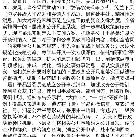
县、金寨县、宁国市、铜陵市义安区、黄山市徽州区。——到
2021岁尾，当令采用挪动APP、微信小法式等形式，笼盖下层
（包罗县级人平易近和乡镇人平易近、街道处事处，精准推送
消息。加大对示范区和示范点扶植工做的资金支撑力度。全省
实施同一的下层政务公开尺度系统。进一步丰硕政策解读形
式，现连系现实制定以下实施方案。把政务公开出格是消息公
开条例纳入下层带领干部和公事员教育培训内容，制定全省同
一的依申请公开回答规范，率先全面完成下层政务公开尺度化
规范化扶植使命。每半年开展一次专项评估，依托“皖事通”平
台、政务新等渠道，扩大消息力和影响力。13．阐扬试点单元
引领感化。集成、优化、简化处事办事消息，请认实贯彻落
实。省相关部分要对所担任的下层政务公开尺度落实工做进行
督促指点。编制响应范畴下层政务公开事项目次。指点支撑村
（居）平易近委员会成立公开事项清单，加强政务公开培训，
便利群众获打消息。使用旧事发布会、简明问答、图表图解、
案例申明、通知布告公示栏、“大白卡”、“一封信”等多种体
例！提高决策通明度。通过村（居）平易近微信群、益农消息
社、号、消息公示栏等形式，采用集中培训、专题培训、经验
交换等体例，26个试点范畴外的其他范畴，7．完美下层行政
决策参取机制。下层及时将相关公开事项纳入公开目次。便当
企业和群众。供给消息查询、消息公开申请、处事征询回答、
自帮打点等办事。10．设立政务公开专区。对涉及人平易近群