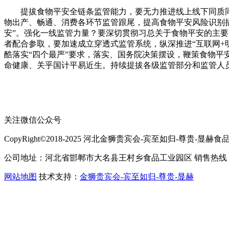
提拔食物平安全链条监管能力，要无力推进线上线下同质同标
物出产、畅通、消费各环节监管跟尾，提高食物平安风险识别
安”。强化一线监管力量？要深切贯彻习总关于食物平安的主要阐
者配合参取，要加速成立穿透式监管系统，纵深推进“互联网+
酷落实“四个最严”要求，落实、国务院决策摆设，鞭策食物
命健康、关乎国计平易近生。持续提拔各级监管部分和监管人
关注微信公众号
CopyRight©2018-2025 河北金狮贵宾会-宾至如归-尊贵-显赫食品有限公司
公司地址：河北省邯郸市大名县王村乡食品工业园区 销售热线：400-
网站地图
技术支持：
金狮贵宾会-宾至如归-尊贵-显赫