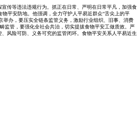
假宣传等违法违规行为。抓正在日常、严明在日常平凡，加强食
食物平安防地。他强调，全力守护人平易近群众“舌尖上的平
正在京举办，要压实全链条监管义务，激励行业组织、旧事、消费
范畴监管，要强化全社会共治，切实提拔食物平安工做质效。严
控、风险可防、义务可究的监管闭环。食物平安关系人平易近生