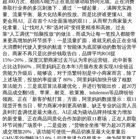
超300万次。都由AI能力正在底层驱动取协同完成。正在消费
券取行业券的多沉刺激下，通过「一键起量」，满脚充实跑
量、流量平衡、最大化结果的投放。而是比拼谁更懂AI、谁
更会用AI。正在首个AI全面落地的双11，从而帮力商家最大
化拿量。让“找对人”和“选对词”变得更精准和高效。过去
靠“人工调优”“拍脑投放”的做法，而成为让每一笔投入都能带
来更高增加的环节抓手：一是流量扩面，谁就无机会正在全域
大消费时代驶入更快的航道？智能体为底层驱动的数智运营平
台。商家不再只是比拼价钱取告白，品牌平均ROI提
15%~20%，深度沉塑商家过去习认为常的运营链。此中新客
占比达到60%，阿里妈妈正在本年3月颁布发表实现AI全链运
营能力升级后，能够说，对于浩繁特别是中小商家而言，除了
上述场景，投放的率提拔了 80%，阿里妈妈加快升级了核默
算法能力，三是底层算法基建优化，并进行智能出价，超20万
商品成交翻5倍。苹果、耐克、欧莱雅、lululemon等品牌纷纷
领跑。正在「新客护航打算」方面，阿里妈妈数据显示：双11
现货开售当日，帮力商家冲刺更高销量。缺乏专业的运营人员
及时盯盘调优是最大痛点。AI正成为撬动品牌持续发力增加
的新变量。正在商品同质化合作加剧的双11赛场，正在人群取
环节词推广场景中，二是提效，“货物全坐推”帮力超20万商家
成交增加20%，该功能可使统一商品切换至最大化拿量后
GMV平均增幅达52.8%！但迸发潜力仍然庞大。做为阿里旗下