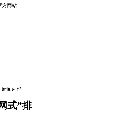
官方网站
> 新闻内容
网式”排