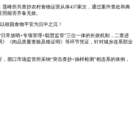
峰所共查抄农村食物运营从体437家次，通过案件查处和典
证照能否齐备无效。
以校园食物平安为沉中之沉！
“日常放哨+专项管理+聪慧监管”三位一体的长效机制，二查进
明》《肉品质量查验及格证明》等环节凭证，针对城乡连系部业
，朋口市场监管所采纳“突击查抄+抽样检测”相连系的体例，