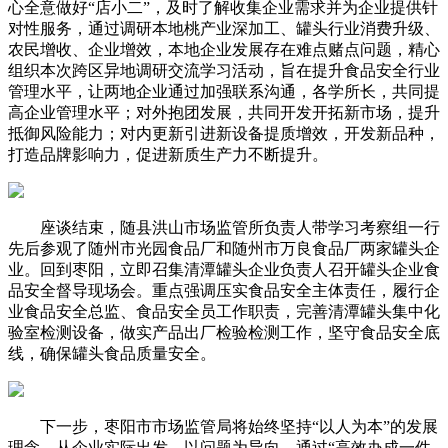
心全意做好“店小二”，及时了解收集企业需求并为企业提供针
对性服务，通过调研本地桃产业深加工、罐头行业消费升级、
农民增收、企业增效，本地企业发展存在难点赌点问题，精心
组织本次跨区异地调研交流学习活动，旨在提升食品安全行业
管理水平，让两地企业通过加强联系沟通，各学所长，共同提
高企业管理水平；对外抱团发展，共同开发开拓新市场，提升
抵御风险能力；对内更新引进新设备提质增效，开发新品种，
打造品牌影响力，促进新质生产力不断提升。
座谈结束，随县洪山市场监管所负责人带学习考察组一行
先后参观了随州市光园食品厂和随州市万良食品厂两家罐头企
业。回到枣阳，立即召集清潭罐头企业负责人召开罐头企业食
品安全督导现场会。重点强调压实食品安全主体责任，履行企
业食品安全总监、食品安全员工作职责，完善清潭罐头集中化
验室检测设备，做实产品出厂检验检测工作，坚守食品安全底
线，确保罐头食品质量安全。
下一步，枣阳市市场监管局将始终坚持“以人为本”的发展
理念，从企业实际出发，以问题为导向，通过“高效办成一件