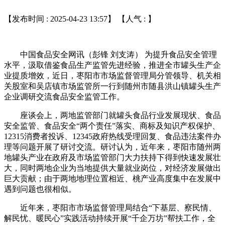
【发布时间 : 2025-04-23 13:57】 【人气 :
】
中国食品安全网讯（彭锋 刘支涛） 为提升食品安全管理
水平，汲取借鉴食品生产监管先进经验，推进全市罐头生产企
业提质增效，近日，枣阳市市场监督管理局分管领导、机关相
关股室和吴店镇市场监管所一行到随州市随县洪山镇罐头生产
企业调研交流食品安全监管工作。
座谈会上，两地监管部门就罐头食品行业发展现状、食品
安全监管、食品安全“两个责任”落实、商标及知识产权保护、
12315消费者投诉、12345政府热线受理回复、食品违法案件办
理等问题开展了研讨交流。研讨认为，近年来，枣阳市随州两
地罐头产业在政府及市场监管部门大力扶持下得到快速发展壮
大，同时两地企业为当地提供大量就业岗位，对经济发展做出
巨大贡献；由于两地地理位置相近、桃产业高度集中在发展中
遇到问题也很相似。
近年来，枣阳市市场监督管理局结合“下基层、察民情、
解民忧、暖民心”实践活动持续开展“千企万坊”帮扶工作，全