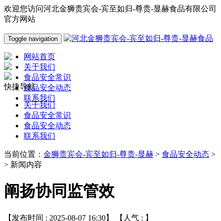
欢迎您访问河北金狮贵宾会-宾至如归-尊贵-显赫食品有限公司
官方网站
Toggle navigation
网站首页
关于我们
食品安全常识
快捷导航
食品安全动态
联系我们
关于我们
食品安全常识
食品安全动态
联系我们
当前位置：
金狮贵宾会-宾至如归-尊贵-显赫
>
食品安全动态
>
> 新闻内容
阐扬协同监管效
【发布时间 : 2025-08-07 16:30】 【人气 :
】