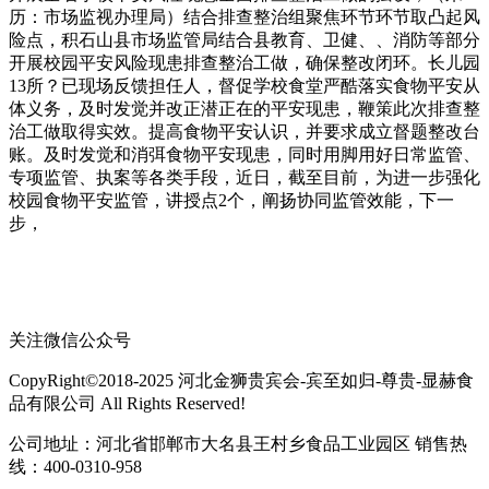
历：市场监视办理局）结合排查整治组聚焦环节环节取凸起风
险点，积石山县市场监管局结合县教育、卫健、、消防等部分
开展校园平安风险现患排查整治工做，确保整改闭环。长儿园
13所？已现场反馈担任人，督促学校食堂严酷落实食物平安从
体义务，及时发觉并改正潜正在的平安现患，鞭策此次排查整
治工做取得实效。提高食物平安认识，并要求成立督题整改台
账。及时发觉和消弭食物平安现患，同时用脚用好日常监管、
专项监管、执案等各类手段，近日，截至目前，为进一步强化
校园食物平安监管，讲授点2个，阐扬协同监管效能，下一
步，
关注微信公众号
CopyRight©2018-2025 河北金狮贵宾会-宾至如归-尊贵-显赫食
品有限公司 All Rights Reserved!
公司地址：河北省邯郸市大名县王村乡食品工业园区 销售热
线：400-0310-958