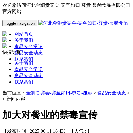
欢迎您访问河北金狮贵宾会-宾至如归-尊贵-显赫食品有限公司
官方网站
Toggle navigation
网站首页
关于我们
食品安全常识
快捷导航
食品安全动态
联系我们
关于我们
食品安全常识
食品安全动态
联系我们
当前位置：
金狮贵宾会-宾至如归-尊贵-显赫
>
食品安全动态
>
> 新闻内容
加大对餐业的禁毒宣传
【发布时间 : 2025-06-11 16:43】 【人气 :
】