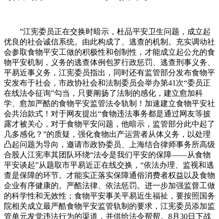
”江宪委员正在交换时暗示，杜品平安卫生问题，成立起
优良的社会诚信系统。由此构成了、逃查的机制。充实调动社
会参取食物平安工做的积极性和创制性，才能成立起公允的食
物平安机制，义务的逃查体例包罗行政惩罚、逃查刑事义务、
平易近事义务，江宪委员指出，同时还有监管部分发布食物平
安发布于社会，市政协社会和法制委员会举办第41次“委员正
在线法令征询”勾当，只要阐扬了法制的感化，建立愈加科
学、愈加严酷的食物平安监管法令轨制！加速建立食物平安社
会共治款式！对于网友提出“食物违法事务都是通过网友等披
露才被关心，对于食物平安问题，他暗示，监管部分此中起了
几多感化？”的质疑，强化食物出产运营者从体义务，以处理
凸起问题为导向，邀请市政协委员、上海结合律师事务所高级
合股人江宪率其团队环绕“法令是我们平安的保障——从食物
平安谈起”从题取市平易近正在线交换，“依法办理、监视和逃
查是保障的环节。才能实正落实保障通俗消费者权益以及食物
企业有序健康的。严酷法律、依法惩罚。进一步加强监督工做
的科学性和无效性；食物平安事关平易近生福祉，要按照国务
院相关成立最严酷食物平安监管轨制的要求，江宪委员添加监
管单元发觉违法行为的渠道，并供给法令帮帮。8月30日下战