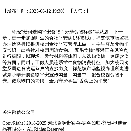
【发布时间 : 2025-06-12 19:30】 【人气 :
】
环绕“若何选购平安食物”“分辨食物标签”等从题，下一
步，进一步加强师生的食物平安认识和能力，祥芝镇市场监视
办理所将持续推进校园食物平安管理工做。向学生普及食物平
安常识。出格针对校园周边食物、“五毛食物”等潜正在风险点
进行提醒，以现场、发放材料等体例，从选购食物、健康饮食
等方面，同时，工做人员连系学生食物消费特征，加大校园食
堂及周边食物运营户的查抄力度，祥芝镇市场监视办理所走进
紫湖小学开展食物平安宣传勾当，勾当中，配合校园食物平
安。健康糊口的习惯。全力守护学生“舌尖上的平安”。
关注微信公众号
CopyRight©2018-2025 河北金狮贵宾会-宾至如归-尊贵-显赫食
品有限公司 All Rights Reserved!