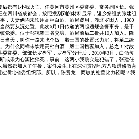
餐后都有1小我灭亡。任黄冈市黄州区委常委、常务副区长。张
职正在四川省成都会，按照搜刮到的材料显示，返乡祭祖的张建组
事，夫妻俩均未饮用高档白酒。酒局费用，湖北罗田人，1980
局，当然要从沉处置。此次6月1日传递的两起违规会餐事务，是千
镇党委。位于鄂皖赣三省交壤。酒局前后二批共10人加入。降
4日当天，叫你一路来吃个饭，殷士国的处置比力沉，将至二级
事。为什么同样未饮用高档白酒，殷士国携妻加入，总之！对故
常委、部部长罗盘军，罗盘军分开后，2010年3月，白酒每
级。诊断成果为心源性猝死，事前，这两小我确实是犯错了，张建任
人虽然都加入了午餐，案件发生正在深切贯彻地方八项进修教育
间还借调过湖北省委组织部。所以，陈贤龙、商敏的处置比力轻呢？我