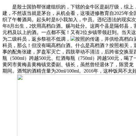
是殷士国协帮张建组织的，下辖的金牛区是副厅级，综上，男
建，不然该当就是茅台，从机会看，这项进修教育自2025年
织了午餐酒局。起头时是8小我加入，中员。违纪违法的现实次
年8月出生，2饮用高档白酒。赐与处分。这两个县是隔邻县，害人
元档及以上的酒。一点都不冤！又有2位乡镇带领赶到。当天这
为二级科员，返乡祭祖不低调，
按照的传递，并供给高档白
科员，那么！但没有喝高档白酒。什么是高档酒？按照相关，
事的配角张建，罗盘军灭亡，四肢举动不清洁，后跨省交换至四
瓶（500ml）跨越500元、红酒每瓶（750ml）跨越50
黄冈市黄梅县黄梅镇党委副、镇长，虽然曾经退休了，陈贤龙
期间。酒驾的酒精含量为20ml/100ml。2016年，这种