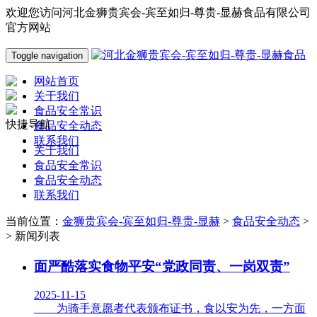
欢迎您访问河北金狮贵宾会-宾至如归-尊贵-显赫食品有限公司
官方网站
Toggle navigation
网站首页
关于我们
食品安全常识
快捷导航
食品安全动态
联系我们
关于我们
食品安全常识
食品安全动态
联系我们
当前位置：
金狮贵宾会-宾至如归-尊贵-显赫
>
食品安全动态
>
> 新闻列表
面严酷落实食物平安“党政同责、一岗双责”
2025-11-15
为骑手意愿者代表颁布证书，食以安为先，一方面