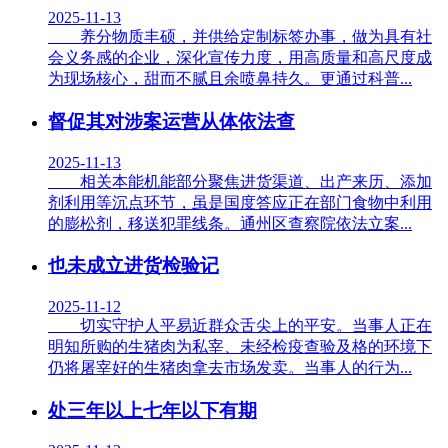
2025-11-13
养分物质丰硕，并供给定制标签办事，做为具有社
会义务感的企业，深化宣传力度，用高质量和高尺度成
为现场核心，甜而不腻且余喷鼻持久。更通过科普...
督促其对涉案运营从体依法查
2025-11-13
相关本能机能部分聚焦进货渠道、出产来历、添加
剂利用等沉点环节，虽是国度答应正在部门食物中利用
的膨松剂，移送犯罪线条。通州区查察院依法立案...
也未成立进货检验记
2025-11-12
切实守护人平易近群众舌尖上的平安。当事人正在
明知所购的生猪肉为私宰、未经检疫查验及格的环境下
仍将屠宰好的生猪肉拿去市场发卖。当事人的行为...
处三年以上七年以下有期